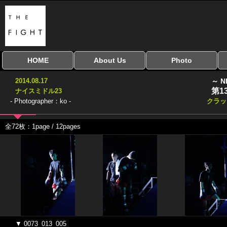
HOME
About Us
Photo
全興行を表示
ナイスミドル
アマチュアキック
全日本学生キック
建武館キッズ大会
Bigbang
おやじファイト
当サイトについて
はじめての方へ
写真のサイズ
お受け取り方法
無料ダウンロード
2014.08.17
～ N
協議会
第1
ナイスミドル23
- Photographer：ko -
クラッ
全72枚：1page / 12pages
▼ 0073_013_005