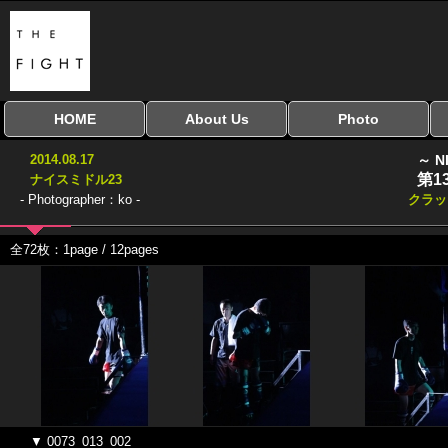
HOME
About Us
Photo
全興行を表示
ナイスミドル
アマチュアキック
全日本学生キック
建武館キッズ大会
Bigbang
おやじファイト
当サイトについて
はじめての方へ
写真のサイズ
お受け取り方法
無料ダウンロード
2014.08.17
～ N
協議会
第1
ナイスミドル23
- Photographer：ko -
クラッ
全72枚：1page / 12pages
▼ 0073_013_002