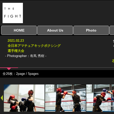
HOME
About Us
Photo
全興行を表示
ナイスミドル
アマチュアキック
全日本学生キック
建武館キッズ大会
Bigbang
おやじファイト
当サイトについて
はじめての方へ
写真のサイズ
お受け取り方法
無料ダウンロード
2021.02.23
協議会
全日本アマチュアキックボクシング
選手権大会
- Photographer：有馬 秀樹 -
全26枚：2page / 5pages