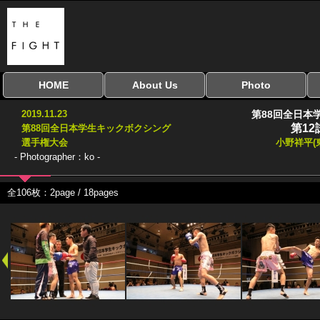
HOME
About Us
Photo
全興行を表示
ナイスミドル
アマチュアキック
全日本学生キック
建武館キッズ大会
Bigbang
おやじファイト
当サイトについて
はじめての方へ
写真のサイズ
お受け取り方法
無料ダウンロード
2019.11.23
第88回全日本
協議会
第12
第88回全日本学生キックボクシング
選手権大会
小野祥平(
- Photographer：ko -
全106枚：2page / 18pages