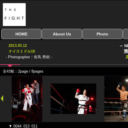
HOME
About Us
Photo
全興行を表示
ナイスミドル
アマチュアキック
全日本学生キック
建武館キッズ大会
Bigbang
おやじファイト
当サイトについて
はじめての方へ
写真のサイズ
お受け取り方法
無料ダウンロード
2013.05.12
～ N
協議会
第
ナイスミドル18
- Photographer：有馬 秀樹 -
全43枚：2page / 8pages
▼ 0044_013_011