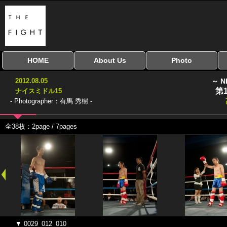
HOME
About Us
Photo
全興行を表示
ナイスミドル
アマチュアキック
全日本学生キック
建武館キッズ大会
Bigbang
おやじファイト
当サイトについて
はじめての方へ
写真のサイズ
お受け取り方法
無料ダウンロード
2012.08.05
～ N
協議会
第
ナイスミドル15
- Photographer：有馬 秀樹 -
全38枚：2page / 7pages
▼ 0029_012_010