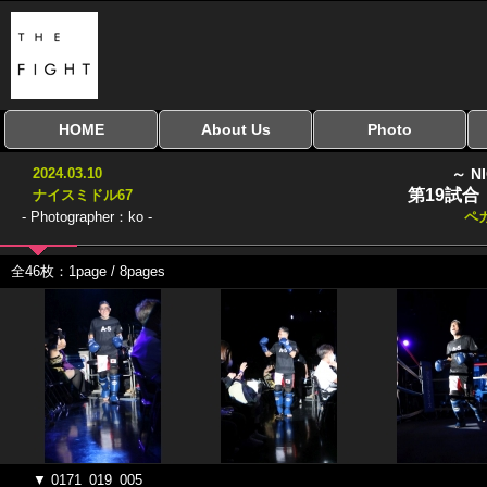
HOME
About Us
Photo
全興行を表示
ナイスミドル
アマチュアキック
全日本学生キック
建武館キッズ大会
Bigbang
おやじファイト
当サイトについて
はじめての方へ
写真のサイズ
お受け取り方法
無料ダウンロード
2024.03.10
～ N
協議会
第19試合
ナイスミドル67
- Photographer：ko -
ペ
全46枚：1page / 8pages
▼ 0171_019_005