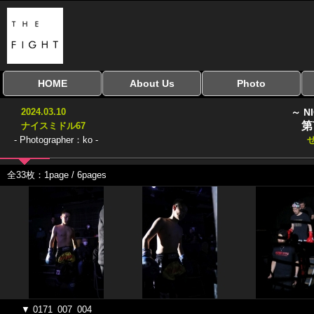
HOME
About Us
Photo
全興行を表示
ナイスミドル
アマチュアキック
全日本学生キック
建武館キッズ大会
Bigbang
おやじファイト
当サイトについて
はじめての方へ
写真のサイズ
お受け取り方法
無料ダウンロード
2024.03.10
～ N
協議会
第
ナイスミドル67
- Photographer：ko -
全33枚：1page / 6pages
▼ 0171_007_004