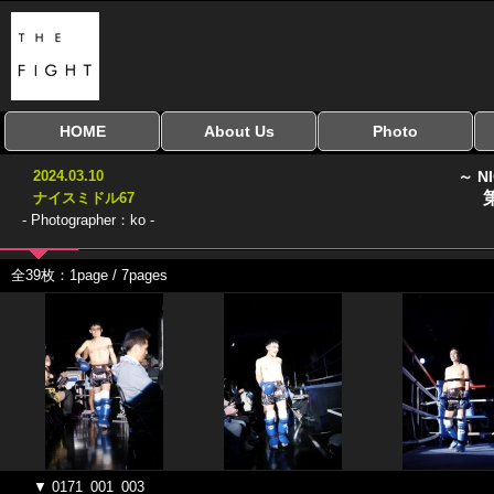
HOME
About Us
Photo
全興行を表示
ナイスミドル
アマチュアキック
全日本学生キック
建武館キッズ大会
Bigbang
おやじファイト
当サイトについて
はじめての方へ
写真のサイズ
お受け取り方法
無料ダウンロード
2024.03.10
～ N
協議会
ナイスミドル67
- Photographer：ko -
全39枚：1page / 7pages
▼ 0171_001_003