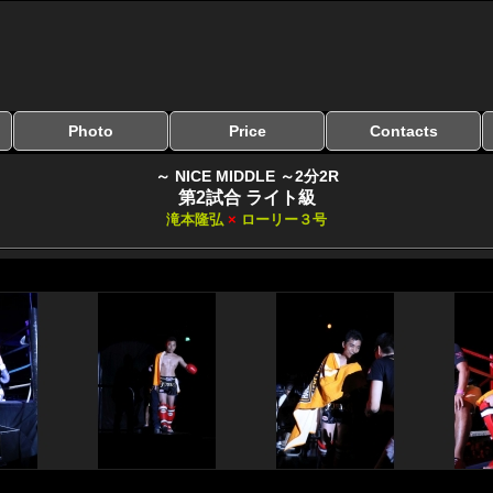
Photo
Price
Contacts
写真のサイズ
お受け取り方法
無料ダウンロード
料金
お支払い方法
お問い合わせ
よくある質問
リンク集
～ NICE MIDDLE ～2分2R
第2試合 ライト級
滝本隆弘
×
ローリー３号