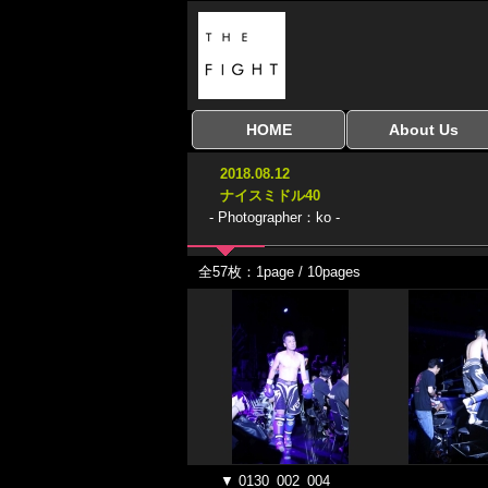
HOME
About Us
全興行を表示
ナイスミドル
アマチュアキック
全日本学生キック
建武館キッズ大会
Bigbang
おやじファイト
当サイトについて
はじめての方へ
2018.08.12
協議会
ナイスミドル40
- Photographer：ko -
全57枚：1page / 10pages
▼ 0130_002_004