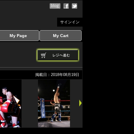
サインイン
My Page
My Cart
サインイン
マイページを見る
写真ダウンロード
注文履歴
登録情報の変更
サインアウト
カートを見る
掲載日：2018年08月19日