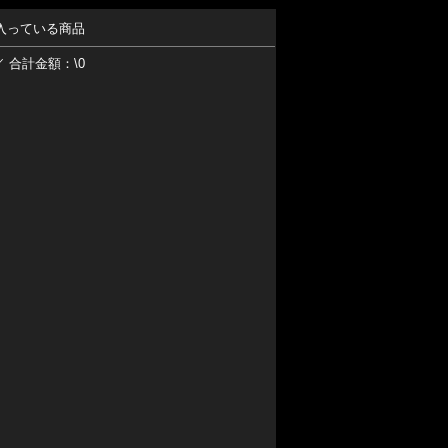
入っている商品
／ 合計金額：\0