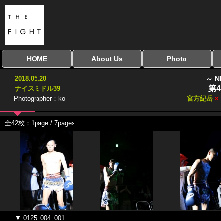
HOME
About Us
Photo
全興行を表示
ナイスミドル
アマチュアキック
全日本学生キック
建武館キッズ大会
Bigbang
おやじファイト
当サイトについて
はじめての方へ
写真のサイズ
お受け取り方法
無料ダウンロード
2018.05.20
～ N
協議会
第
ナイスミドル39
- Photographer：ko -
宮方紀岳
×
全42枚：1page / 7pages
▼ 0125_004_001