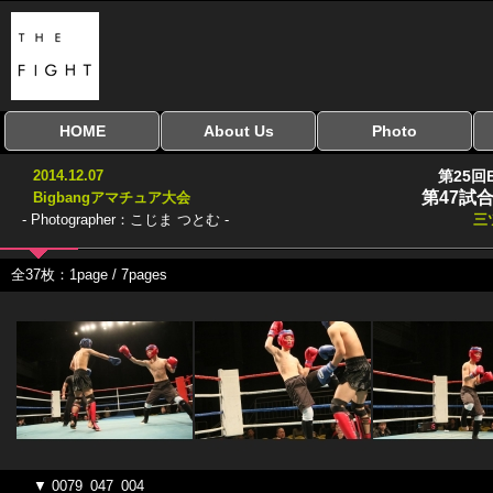
HOME
About Us
Photo
全興行を表示
ナイスミドル
アマチュアキック
全日本学生キック
建武館キッズ大会
Bigbang
おやじファイト
当サイトについて
はじめての方へ
写真のサイズ
お受け取り方法
無料ダウンロード
2014.12.07
第25回
協議会
第47試合
Bigbangアマチュア大会
- Photographer：こじま つとむ -
三
全37枚：1page / 7pages
▼ 0079_047_004