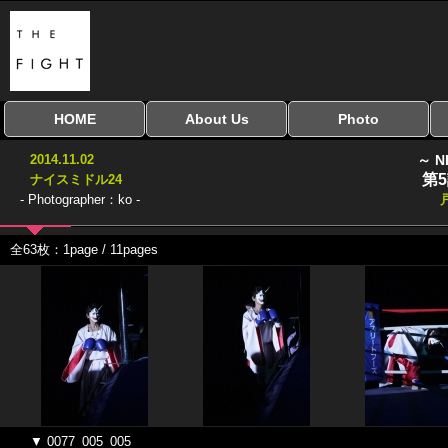
HOME
About Us
Photo
全興行を表示
ナイスミドル
アマチュアキック
全日本学生キック
建武館キッズ大会
Bigbang
おやじファイト
当サイトについて
はじめての方へ
写真のサイズ
お受け取り方法
無料ダウンロード
2014.11.02
～ N
協議会
第
ナイスミドル24
- Photographer：ko -
全63枚：1page / 11pages
▼ 0077_005_005