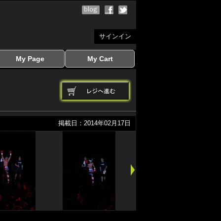
サインイン
My Page
My Cart
サインイン
マイページを見る
写真ダウンロード
注文履歴
登録情報の変更
サインアウト
カートを見る
掲載日：2014年02月17日