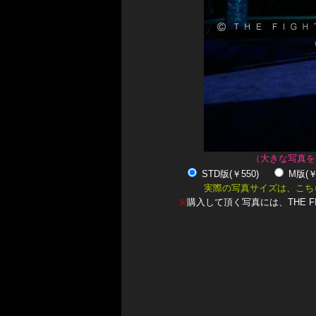
（大きな写真を
STD版(￥550)
M版(
実際の写真サイズは、こち
※
購入して頂く写真には、THE F