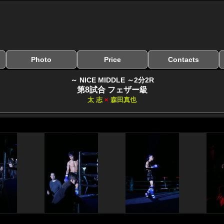
Photo
Price
Contacts
写真のサイズ
お受け取り方法
無料ダウンロード
料金
お支払い方法
お問い合わせ
よくある質問
リンク集
～ NICE MIDDLE ～2分2R
第8試合 フェザー級
太 志
×
森田真也