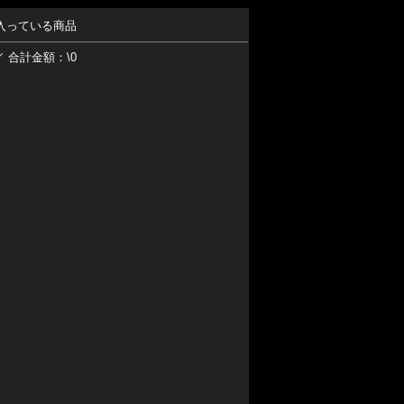
入っている商品
／ 合計金額：\0