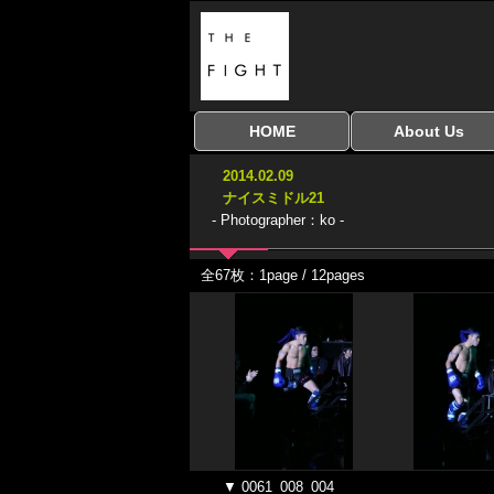
HOME
About Us
全興行を表示
ナイスミドル
アマチュアキック
全日本学生キック
建武館キッズ大会
Bigbang
おやじファイト
当サイトについて
はじめての方へ
2014.02.09
協議会
ナイスミドル21
- Photographer：ko -
全67枚：1page / 12pages
▼ 0061_008_004