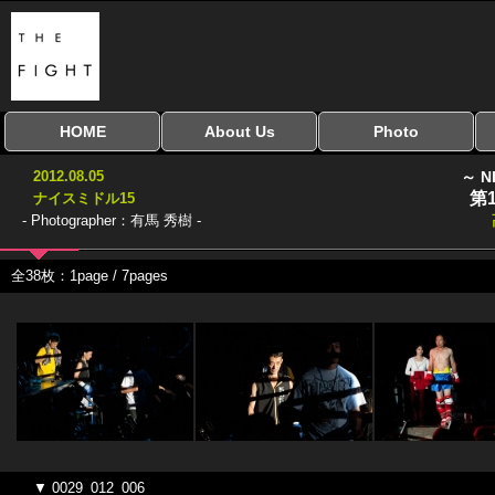
HOME
About Us
Photo
全興行を表示
ナイスミドル
アマチュアキック
全日本学生キック
建武館キッズ大会
Bigbang
おやじファイト
当サイトについて
はじめての方へ
写真のサイズ
お受け取り方法
無料ダウンロード
2012.08.05
～ N
協議会
第
ナイスミドル15
- Photographer：有馬 秀樹 -
全38枚：1page / 7pages
▼ 0029_012_006