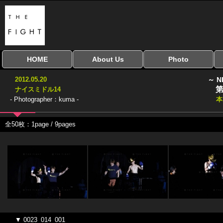
HOME
About Us
Photo
全興行を表示
ナイスミドル
アマチュアキック
全日本学生キック
建武館キッズ大会
Bigbang
おやじファイト
当サイトについて
はじめての方へ
写真のサイズ
お受け取り方法
無料ダウンロード
2012.05.20
～ N
協議会
第
ナイスミドル14
- Photographer：kuma -
本
全50枚：1page / 9pages
▼ 0023_014_001