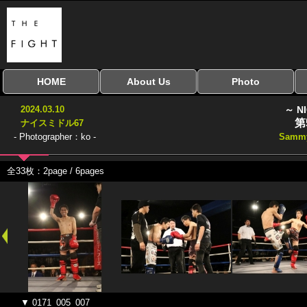
HOME
About Us
Photo
全興行を表示
ナイスミドル
アマチュアキック
全日本学生キック
建武館キッズ大会
Bigbang
おやじファイト
当サイトについて
はじめての方へ
写真のサイズ
お受け取り方法
無料ダウンロード
2024.03.10
～ N
協議会
第
ナイスミドル67
- Photographer：ko -
Samm
全33枚：2page / 6pages
▼ 0171_005_007