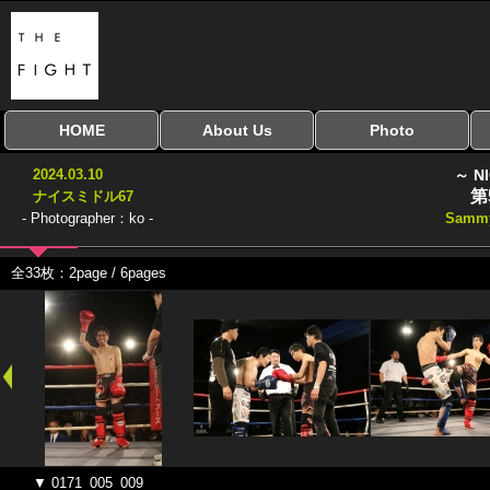
HOME
About Us
Photo
全興行を表示
ナイスミドル
アマチュアキック
全日本学生キック
建武館キッズ大会
Bigbang
おやじファイト
当サイトについて
はじめての方へ
写真のサイズ
お受け取り方法
無料ダウンロード
2024.03.10
～ N
協議会
第
ナイスミドル67
- Photographer：ko -
Samm
全33枚：2page / 6pages
▼ 0171_005_009