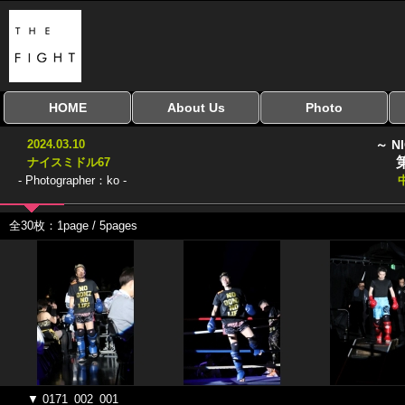
HOME
About Us
Photo
全興行を表示
ナイスミドル
アマチュアキック
全日本学生キック
建武館キッズ大会
Bigbang
おやじファイト
当サイトについて
はじめての方へ
写真のサイズ
お受け取り方法
無料ダウンロード
2024.03.10
～ N
協議会
ナイスミドル67
- Photographer：ko -
全30枚：1page / 5pages
▼ 0171_002_001