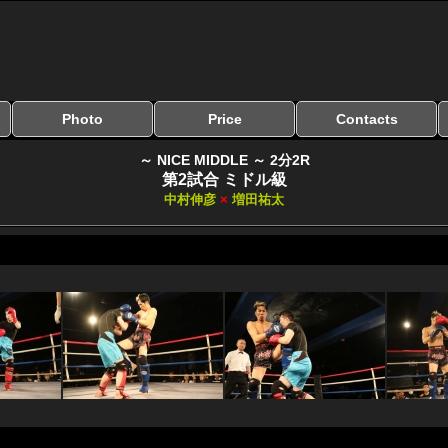
Photo
Price
Contacts
写真のサイズ
お受け取り方法
無料ダウンロード
料金
お支払い方法
お問い合わせ
よくある質問
リンク集
～ NICE MIDDLE ～ 2分2R
第2試合 ミドル級
中村伸彦
×
増田祐太