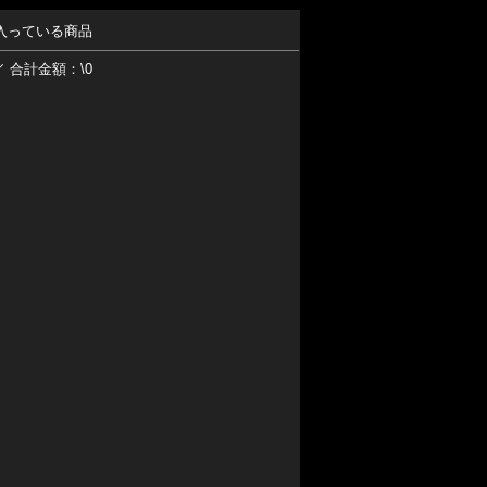
入っている商品
／ 合計金額：\0