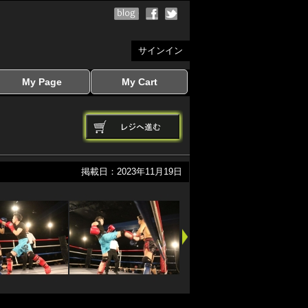
サインイン
My Page
My Cart
サインイン
マイページを見る
写真ダウンロード
注文履歴
登録情報の変更
サインアウト
カートを見る
掲載日：2023年11月19日