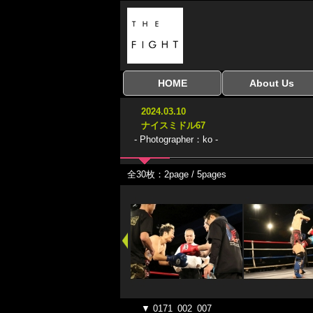
HOME
About Us
全興行を表示
ナイスミドル
アマチュアキック
全日本学生キック
建武館キッズ大会
Bigbang
おやじファイト
当サイトについて
はじめての方へ
2024.03.10
協議会
ナイスミドル67
- Photographer：ko -
全30枚：2page / 5pages
▼ 0171_002_007