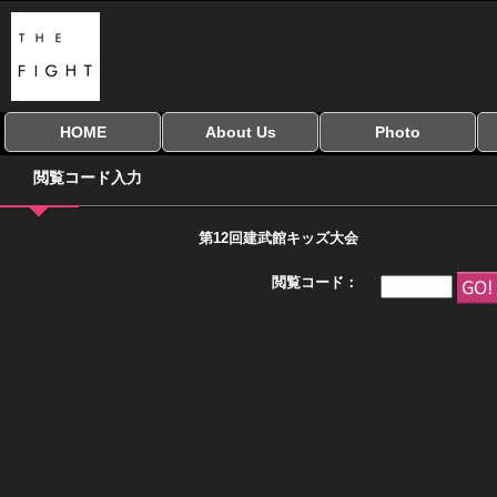
HOME
About Us
Photo
全興行を表示
ナイスミドル
アマチュアキック
全日本学生キック
建武館キッズ大会
Bigbang
おやじファイト
当サイトについて
はじめての方へ
写真のサイズ
お受け取り方法
無料ダウンロード
閲覧コード入力
協議会
第12回建武館キッズ大会
閲覧コード：