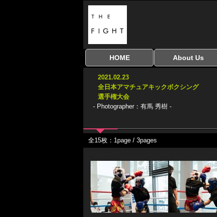
HOME
About Us
全興行を表示
ナイスミドル
アマチュアキック
全日本学生キック
建武館キッズ大会
Bigbang
おやじファイト
当サイトについて
はじめての方へ
2021.02.23
協議会
全日本アマチュアキックボクシング
選手権大会
- Photographer：有馬 秀樹 -
全15枚：1page / 3pages