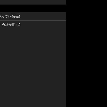
入っている商品
／ 合計金額：\0