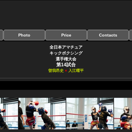
Photo
Price
Contacts
写真のサイズ
お受け取り方法
無料ダウンロード
料金
お支払い方法
お問い合わせ
よくある質問
リンク集
全日本アマチュア
キックボクシング
選手権大会
第14試合
曽我昂史
×
入江曜平