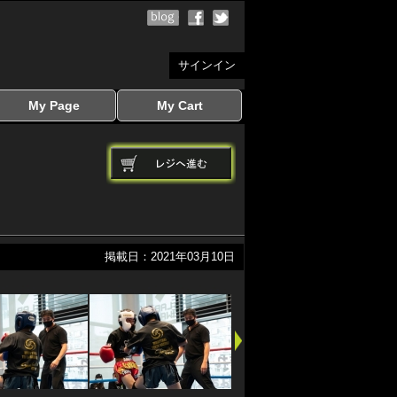
サインイン
My Page
My Cart
サインイン
マイページを見る
写真ダウンロード
注文履歴
登録情報の変更
サインアウト
カートを見る
掲載日：2021年03月10日