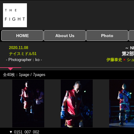
HOME
About Us
Photo
全興行を表示
ナイスミドル
アマチュアキック
全日本学生キック
建武館キッズ大会
Bigbang
おやじファイト
当サイトについて
はじめての方へ
写真のサイズ
お受け取り方法
無料ダウンロード
2020.11.08
～ N
協議会
第2部
ナイスミドル51
- Photographer：ko -
伊藤泰史
×
シュ
全40枚：1page / 7pages
▼ 0151_007_002