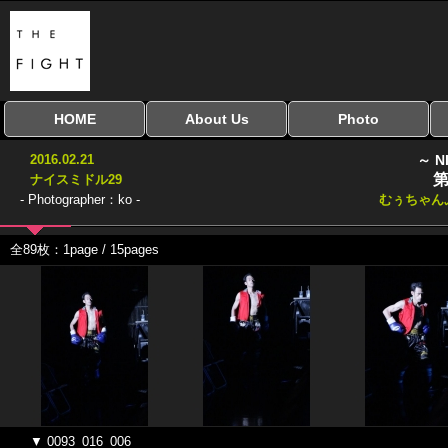
HOME
About Us
Photo
全興行を表示
ナイスミドル
アマチュアキック
全日本学生キック
建武館キッズ大会
Bigbang
おやじファイト
当サイトについて
はじめての方へ
写真のサイズ
お受け取り方法
無料ダウンロード
2016.02.21
～ N
協議会
第
ナイスミドル29
- Photographer：ko -
むぅちゃん
全89枚：1page / 15pages
▼ 0093_016_006