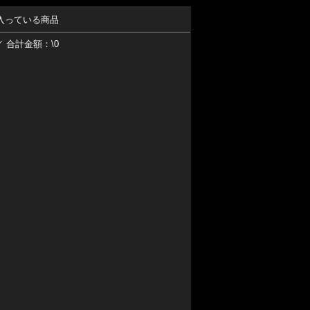
入っている商品
／ 合計金額：\0