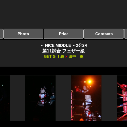
Photo
Price
Contacts
写真のサイズ
お受け取り方法
無料ダウンロード
料金
お支払い方法
お問い合わせ
よくある質問
リンク集
～ NICE MIDDLE ～2分2R
第11試合 フェザー級
GET G ！義
×
田中 聡