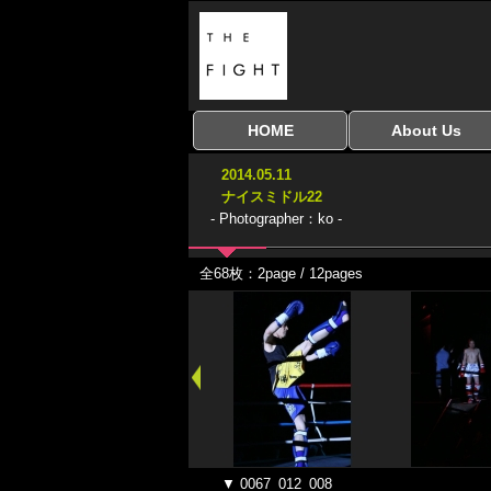
HOME
About Us
全興行を表示
ナイスミドル
アマチュアキック
全日本学生キック
建武館キッズ大会
Bigbang
おやじファイト
当サイトについて
はじめての方へ
2014.05.11
協議会
ナイスミドル22
- Photographer：ko -
全68枚：2page / 12pages
▼ 0067_012_008