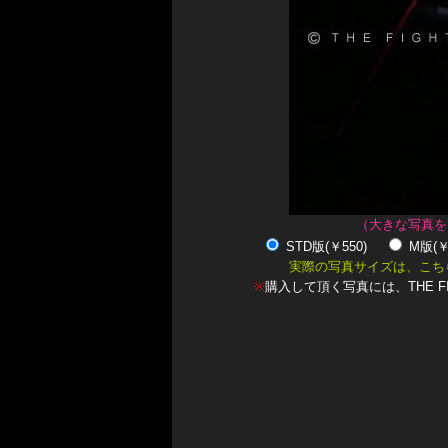
（大きな写真を
STD版(￥550)
M版(
実際の写真サイズは、こち
※
購入して頂く写真には、THE F