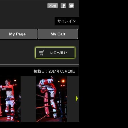
サインイン
My Page
My Cart
サインイン
マイページを見る
写真ダウンロード
注文履歴
登録情報の変更
サインアウト
カートを見る
掲載日：2014年05月18日