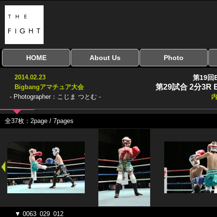
HOME
About Us
Photo
全興行を表示
ナイスミドル
アマチュアキック
全日本学生キック
建武館キッズ大会
Bigbang
おやじファイト
当サイトについて
はじめての方へ
写真のサイズ
お受け取り方法
無料ダウンロード
2014.02.23
第19回
協議会
第29試合 2分3R 
Bigbangアマチュア大会
- Photographer：こじま つとむ -
内
全37枚：2page / 7pages
▼ 0063_029_012