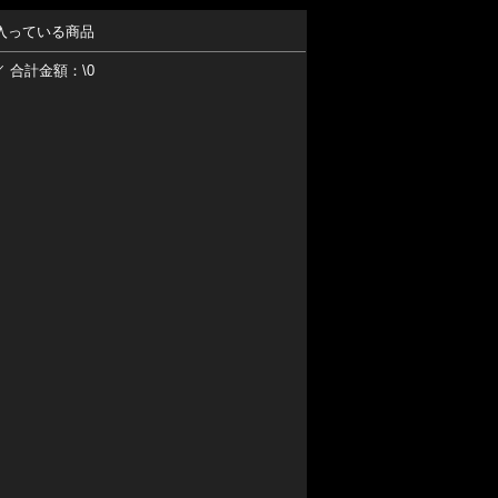
入っている商品
／ 合計金額：\0