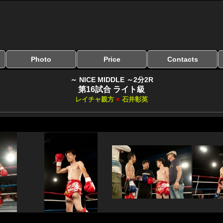
Photo
Price
Contacts
写真のサイズ
お受け取り方法
無料ダウンロード
料金
お支払い方法
お問い合わせ
よくある質問
リンク集
～ NICE MIDDLE ～2分2R
第16試合 ライト級
レイチャ親方
×
石井彰英