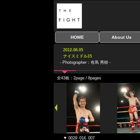
HOME
About Us
全興行を表示
ナイスミドル
アマチュアキック
全日本学生キック
建武館キッズ大会
Bigbang
おやじファイト
当サイトについて
はじめての方へ
2012.08.05
協議会
ナイスミドル15
- Photographer：有馬 秀樹 -
全43枚：2page / 8pages
▼ 0029_016_007