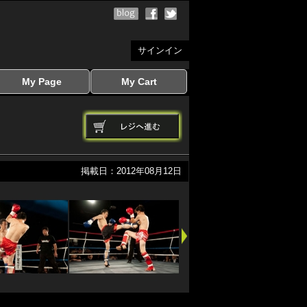
サインイン
My Page
My Cart
サインイン
マイページを見る
写真ダウンロード
注文履歴
登録情報の変更
サインアウト
カートを見る
掲載日：2012年08月12日