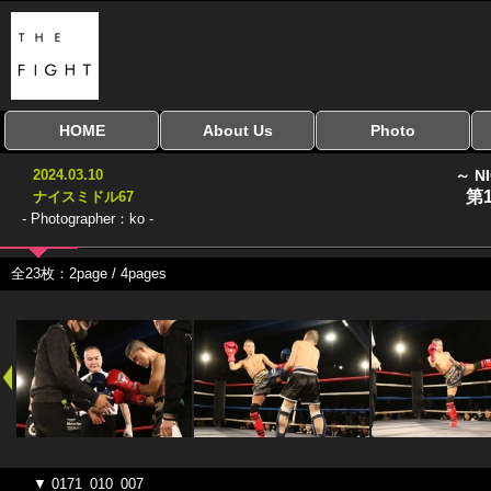
HOME
About Us
Photo
全興行を表示
ナイスミドル
アマチュアキック
全日本学生キック
建武館キッズ大会
Bigbang
おやじファイト
当サイトについて
はじめての方へ
写真のサイズ
お受け取り方法
無料ダウンロード
2024.03.10
～ N
協議会
第
ナイスミドル67
- Photographer：ko -
全23枚：2page / 4pages
▼ 0171_010_007