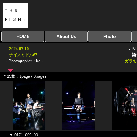
HOME
About Us
Photo
全興行を表示
ナイスミドル
アマチュアキック
全日本学生キック
建武館キッズ大会
Bigbang
おやじファイト
当サイトについて
はじめての方へ
写真のサイズ
お受け取り方法
無料ダウンロード
2024.03.10
～ N
協議会
第
ナイスミドル67
- Photographer：ko -
ガラ
全15枚：1page / 3pages
▼ 0171_009_001