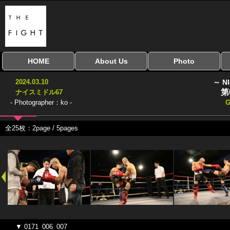
HOME
About Us
Photo
全興行を表示
ナイスミドル
アマチュアキック
全日本学生キック
建武館キッズ大会
Bigbang
おやじファイト
当サイトについて
はじめての方へ
写真のサイズ
お受け取り方法
無料ダウンロード
2024.03.10
～ N
協議会
第
ナイスミドル67
- Photographer：ko -
全25枚：2page / 5pages
▼ 0171_006_007