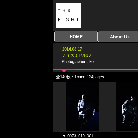
HOME
About Us
全興行を表示
ナイスミドル
アマチュアキック
全日本学生キック
建武館キッズ大会
Bigbang
おやじファイト
当サイトについて
はじめての方へ
2014.08.17
協議会
ナイスミドル23
- Photographer：ko -
全140枚：1page / 24pages
▼ 0073_019_001