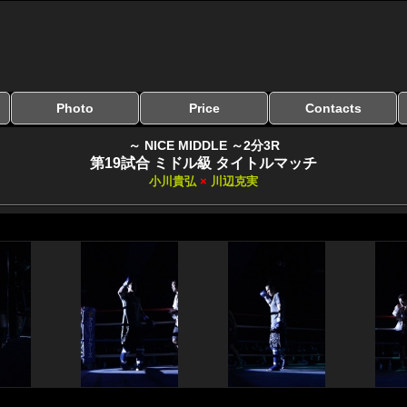
Photo
Price
Contacts
写真のサイズ
お受け取り方法
無料ダウンロード
料金
お支払い方法
お問い合わせ
よくある質問
リンク集
～ NICE MIDDLE ～2分3R
第19試合 ミドル級 タイトルマッチ
小川貴弘
×
川辺克実