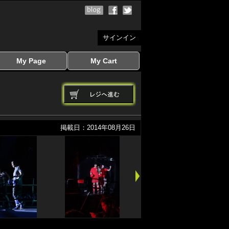
サインイン
My Page
My Cart
サインイン
マイページを見る
写真ダウンロード
注文履歴
登録情報の変更
サインアウト
カートを見る
掲載日：2014年08月26日