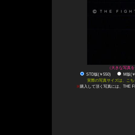
（大きな写真を
STD版(￥550)
M版(
実際の写真サイズは、こち
※
購入して頂く写真には、THE F