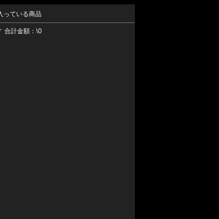
入っている商品
／ 合計金額：\0