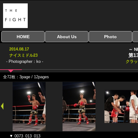
HOME
About Us
Photo
全興行を表示
ナイスミドル
アマチュアキック
全日本学生キック
建武館キッズ大会
Bigbang
おやじファイト
当サイトについて
はじめての方へ
写真のサイズ
お受け取り方法
無料ダウンロード
2014.08.17
～ N
協議会
第1
ナイスミドル23
- Photographer：ko -
クラッ
全72枚：3page / 12pages
▼ 0073_013_013