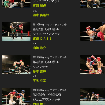
ジュニアワンマッチ
渡辺 湖虎
vs.
清水 奏路郎
第25回Bigbang アマチュア大会
第4試合 1分30秒2R
ジュニアワンマッチ
蹴倒 ＤＡＴＥ
vs.
山崎 涼介
第25回Bigbang アマチュア大会
第7試合 1分30秒2R
ワンマッチ
杉本 吉輝
vs.
平見 有基
第25回Bigbang アマチュア大会
第10試合 1分30秒2R
ジュニアワンマッチ
内田 耀介