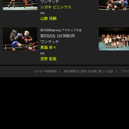
ワンマッチ
シガキ ビニシウス
vs.
山際 淳嗣
第25回Bigbang アマチュア大会
第52試合 1分30秒2R
ワンマッチ
奥脇 奈々
vs.
宮野 彩菜
ユーザー利用規約
|
特定商取引に関する法律に基づく記述
|
プラ