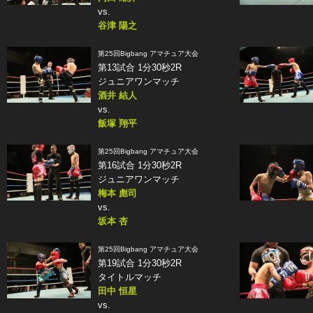
vs.
谷津 陽之
第25回Bigbang アマチュア大会
第13試合 1分30秒2R
ジュニアワンマッチ
酒井 結人
vs.
飯塚 翔平
第25回Bigbang アマチュア大会
第16試合 1分30秒2R
ジュニアワンマッチ
梅本 彪司
vs.
坂本 杏
第25回Bigbang アマチュア大会
第19試合 1分30秒2R
タイトルマッチ
田中 恒星
vs.