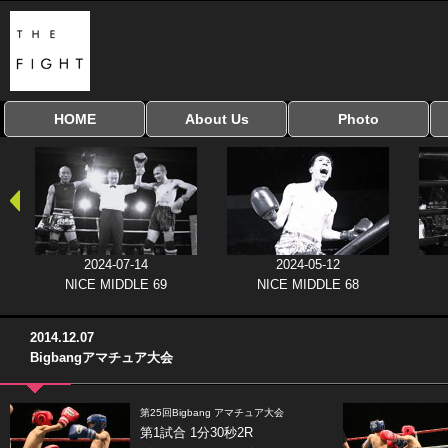
HOME
About Us
Photo
全興行を表示
ナイスミドル
アマチュアキック
全日本学生キック
建武館キッズ大会
Bigbang
おやじファイト
当サイトについて
はじめての方へ
写真のサイズ
お受け取り方法
無料ダウンロード
協議会
2024-07-14
2024-05-12
NICE MIDDLE 69
NICE MIDDLE 68
2014.12.07
Bigbangアマチュア大会
第25回Bigbang アマチュア大会
第1試合 1分30秒2R