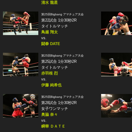
清水 龍星
第25回Bigbang アマチュア大会
第22試合 1分30秒2R
タイトルマッチ
鳥越 翔太
vs.
闘拳 DATE
第25回Bigbang アマチュア大会
第25試合 1分30秒2R
タイトルマッチ
赤羽根 烈
vs.
伊藤 純希也
第25回Bigbang アマチュア大会
第28試合 1分30秒2R
女子ワンマッチ
奥脇 奈々
vs.
瞬華 ＤＡＴＥ