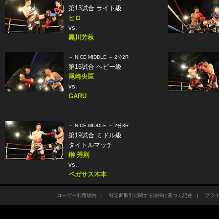
第13試合 ライト級
ヒロ
vs.
黒川芳秋
～ NICE MIDDLE ～ 2分2R
第16試合 ヘビー級
尾崎央匡
vs.
GARU
～ NICE MIDDLE ～ 2分3R
第19試合 ミドル級
タイトルマッチ
榊 秀則
vs.
ペガサス木本
ユーザー利用規約
|
特定商取引に関する法律に基づく記述
|
プラ