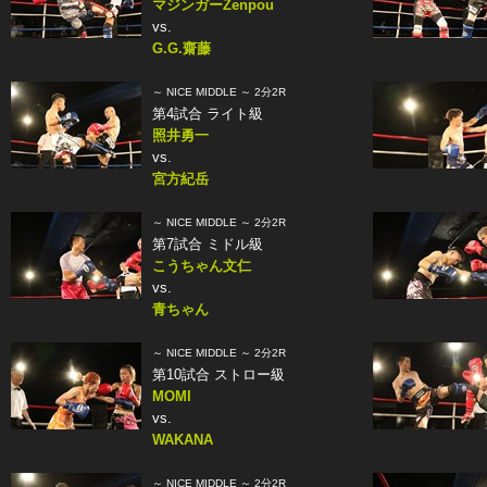
マジンガーZenpou
vs.
G.G.齋藤
～ NICE MIDDLE ～ 2分2R
第4試合 ライト級
照井勇一
vs.
宮方紀岳
～ NICE MIDDLE ～ 2分2R
第7試合 ミドル級
こうちゃん文仁
vs.
青ちゃん
～ NICE MIDDLE ～ 2分2R
第10試合 ストロー級
MOMI
vs.
WAKANA
～ NICE MIDDLE ～ 2分2R