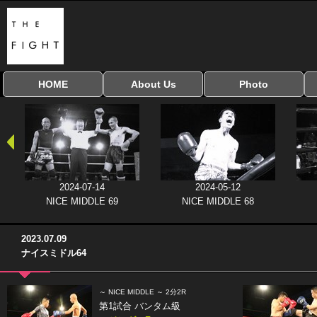
HOME
About Us
Photo
全興行を表示
ナイスミドル
アマチュアキック
全日本学生キック
建武館キッズ大会
Bigbang
おやじファイト
当サイトについて
はじめての方へ
写真のサイズ
お受け取り方法
無料ダウンロード
協議会
2024-07-14
2024-05-12
NICE MIDDLE 69
NICE MIDDLE 68
2023.07.09
ナイスミドル64
～ NICE MIDDLE ～ 2分2R
第1試合 バンタム級