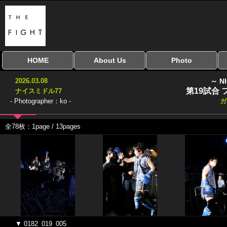
HOME
About Us
Photo
全興行を表示
ナイスミドル
アマチュアキック
全日本学生キック
建武館キッズ大会
Bigbang
おやじファイト
当サイトについて
はじめての方へ
写真のサイズ
お受け取り方法
無料ダウンロード
2026.03.08
～ N
協議会
第19試合
ナイスミドル77
- Photographer：ko -
ガ
全78枚：1page / 13pages
▼ 0182_019_005