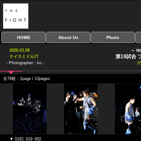
HOME
About Us
Photo
全興行を表示
ナイスミドル
アマチュアキック
全日本学生キック
建武館キッズ大会
Bigbang
おやじファイト
当サイトについて
はじめての方へ
写真のサイズ
お受け取り方法
無料ダウンロード
2026.03.08
～ N
協議会
第19試合
ナイスミドル77
- Photographer：ko -
ガ
全78枚：1page / 13pages
▼ 0182_019_002