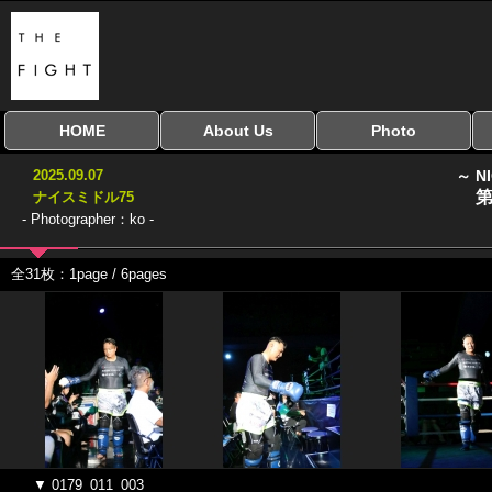
HOME
About Us
Photo
全興行を表示
ナイスミドル
アマチュアキック
全日本学生キック
建武館キッズ大会
Bigbang
おやじファイト
当サイトについて
はじめての方へ
写真のサイズ
お受け取り方法
無料ダウンロード
2025.09.07
～ N
協議会
第
ナイスミドル75
- Photographer：ko -
全31枚：1page / 6pages
▼ 0179_011_003