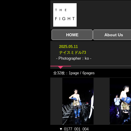
HOME
About Us
全興行を表示
ナイスミドル
アマチュアキック
全日本学生キック
建武館キッズ大会
Bigbang
おやじファイト
当サイトについて
はじめての方へ
2025.05.11
協議会
ナイスミドル73
- Photographer：ko -
全32枚：1page / 6pages
▼ 0177_001_004