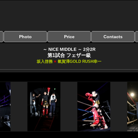
Photo
Price
Contacts
写真のサイズ
お受け取り方法
無料ダウンロード
料金
お支払い方法
お問い合わせ
よくある質問
リンク集
～ NICE MIDDLE ～ 2分2R
第1試合 フェザー級
坂入啓務
×
氣賀澤GOLD RUSH幸一