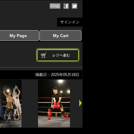
サインイン
My Page
My Cart
サインイン
マイページを見る
写真ダウンロード
注文履歴
登録情報の変更
サインアウト
カートを見る
掲載日：2025年05月18日