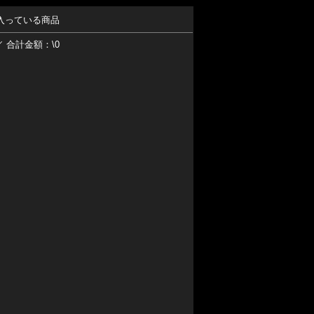
入っている商品
／ 合計金額：\0