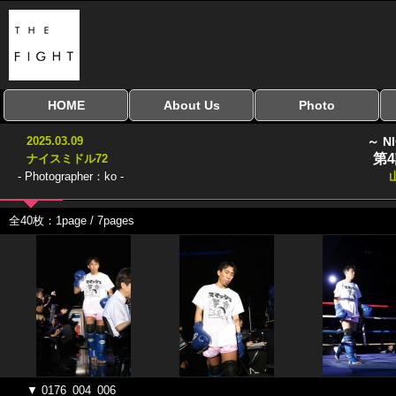
HOME
About Us
Photo
全興行を表示
ナイスミドル
アマチュアキック
全日本学生キック
建武館キッズ大会
Bigbang
おやじファイト
当サイトについて
はじめての方へ
写真のサイズ
お受け取り方法
無料ダウンロード
2025.03.09
～ N
協議会
第
ナイスミドル72
- Photographer：ko -
全40枚：1page / 7pages
▼ 0176_004_006