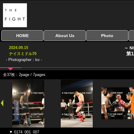
HOME
About Us
Photo
全興行を表示
ナイスミドル
アマチュアキック
全日本学生キック
建武館キッズ大会
Bigbang
おやじファイト
当サイトについて
はじめての方へ
写真のサイズ
お受け取り方法
無料ダウンロード
2024.09.15
～ N
協議会
第
ナイスミドル70
- Photographer：ko -
全37枚：2page / 7pages
▼ 0174_001_007