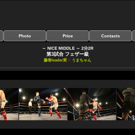
Photo
Price
Contacts
写真のサイズ
お受け取り方法
無料ダウンロード
料金
お支払い方法
お問い合わせ
よくある質問
リンク集
～ NICE MIDDLE ～ 2分2R
第3試合 フェザー級
藤巻leader実
×
うまちゃん