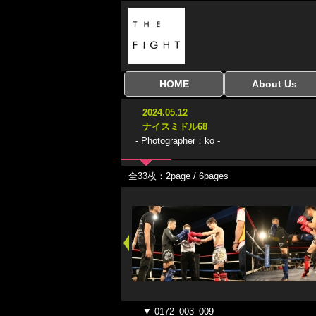
HOME
About Us
全興行を表示
ナイスミドル
アマチュアキック
全日本学生キック
建武館キッズ大会
Bigbang
おやじファイト
当サイトについて
はじめての方へ
2024.05.12
協議会
ナイスミドル68
- Photographer：ko -
全33枚：2page / 6pages
▼ 0172_003_009