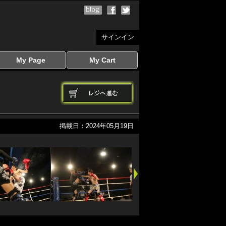
サインイン
My Page
My Cart
サインイン
マイページを見る
写真ダウンロード
注文履歴
登録情報の変更
サインアウト
カートを見る
掲載日：2024年05月19日