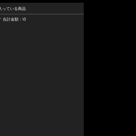
入っている商品
／ 合計金額：\0