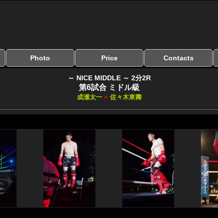
Photo
Price
Contacts
写真のサイズ
お受け取り方法
無料ダウンロード
料金
お支払い方法
お問い合わせ
よくある質問
リンク集
～ NICE MIDDLE ～ 2分2R
第6試合 ミドル級
成瀬太一
×
佐々木東壽