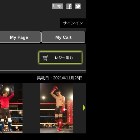
サインイン
My Page
My Cart
サインイン
マイページを見る
写真ダウンロード
注文履歴
登録情報の変更
サインアウト
カートを見る
掲載日：2021年11月28日