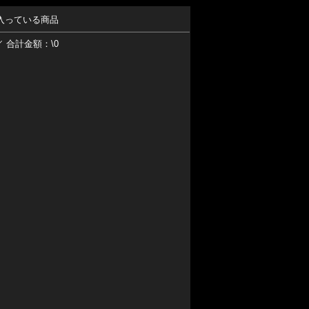
入っている商品
／ 合計金額：\0