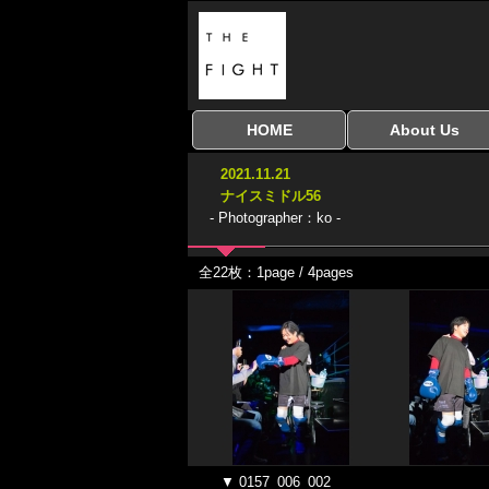
HOME
About Us
全興行を表示
ナイスミドル
アマチュアキック
全日本学生キック
建武館キッズ大会
Bigbang
おやじファイト
当サイトについて
はじめての方へ
2021.11.21
協議会
ナイスミドル56
- Photographer：ko -
全22枚：1page / 4pages
▼ 0157_006_002