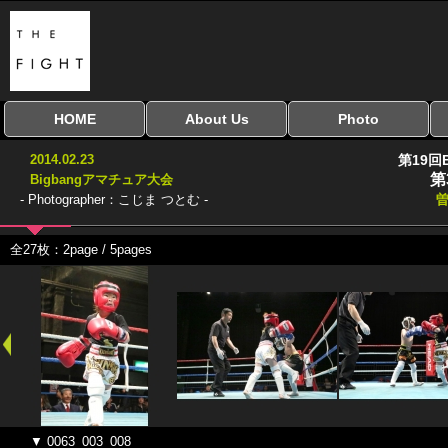
HOME
About Us
Photo
全興行を表示
ナイスミドル
アマチュアキック
全日本学生キック
建武館キッズ大会
Bigbang
おやじファイト
当サイトについて
はじめての方へ
写真のサイズ
お受け取り方法
無料ダウンロード
2014.02.23
第19回
協議会
第
Bigbangアマチュア大会
- Photographer：こじま つとむ -
曽
全27枚：2page / 5pages
▼ 0063_003_008