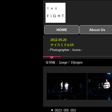
HOME
About Us
全興行を表示
ナイスミドル
アマチュアキック
全日本学生キック
建武館キッズ大会
Bigbang
おやじファイト
当サイトについて
はじめての方へ
2012.05.20
協議会
ナイスミドル14
- Photographer：kuma -
全58枚：1page / 10pages
▼ 0023_005_003