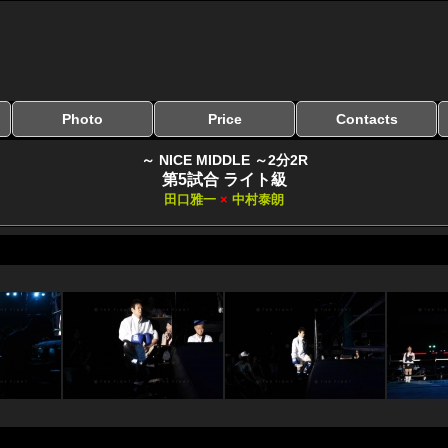
Photo
Price
Contacts
写真のサイズ
お受け取り方法
無料ダウンロード
料金
お支払い方法
お問い合わせ
よくある質問
リンク集
～ NICE MIDDLE ～2分2R
第5試合 ライト級
田口雅一
×
中村泰朗