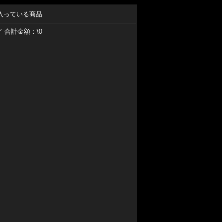
入っている商品
／ 合計金額：\0