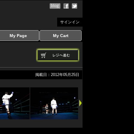
サインイン
My Page
My Cart
サインイン
マイページを見る
写真ダウンロード
注文履歴
登録情報の変更
サインアウト
カートを見る
掲載日：2012年05月25日