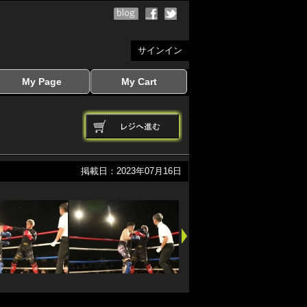
サインイン
My Page
My Cart
サインイン
マイページを見る
写真ダウンロード
注文履歴
登録情報の変更
サインアウト
カートを見る
掲載日：2023年07月16日