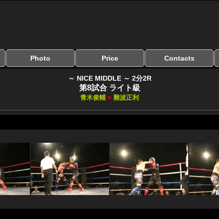
Photo
Price
Contacts
写真のサイズ
お受け取り方法
無料ダウンロード
料金
お支払い方法
お問い合わせ
よくある質問
リンク集
～ NICE MIDDLE ～ 2分2R
第8試合 ライト級
青木俊輔
×
難波正利