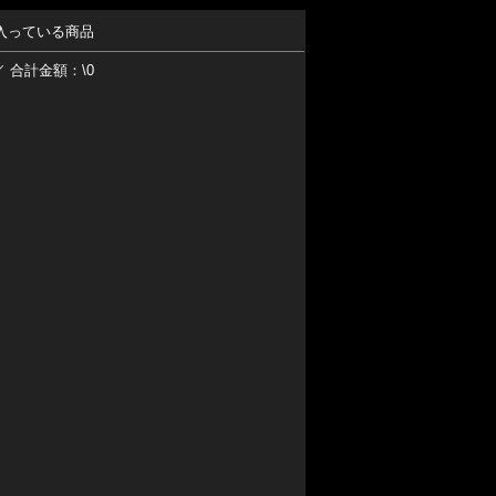
入っている商品
／ 合計金額：\0