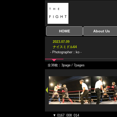
HOME
About Us
全興行を表示
ナイスミドル
アマチュアキック
全日本学生キック
建武館キッズ大会
Bigbang
おやじファイト
当サイトについて
はじめての方へ
2023.07.09
協議会
ナイスミドル64
- Photographer：ko -
全38枚：3page / 7pages
▼ 0167_008_014