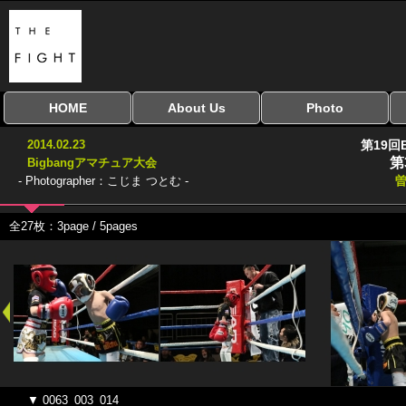
HOME
About Us
Photo
全興行を表示
ナイスミドル
アマチュアキック
全日本学生キック
建武館キッズ大会
Bigbang
おやじファイト
当サイトについて
はじめての方へ
写真のサイズ
お受け取り方法
無料ダウンロード
2014.02.23
第19回
協議会
第
Bigbangアマチュア大会
- Photographer：こじま つとむ -
曽
全27枚：3page / 5pages
▼ 0063_003_014