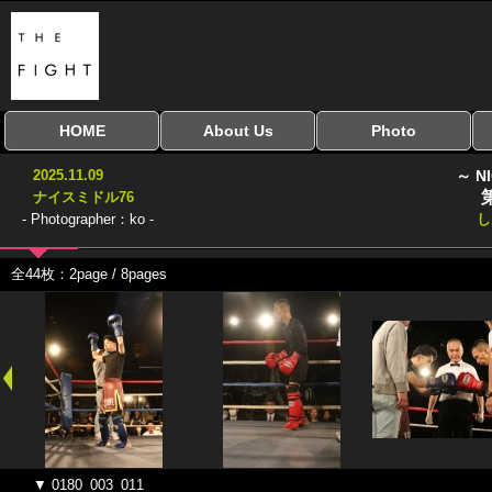
HOME
About Us
Photo
全興行を表示
ナイスミドル
アマチュアキック
全日本学生キック
建武館キッズ大会
Bigbang
おやじファイト
当サイトについて
はじめての方へ
写真のサイズ
お受け取り方法
無料ダウンロード
2025.11.09
～ N
協議会
ナイスミドル76
- Photographer：ko -
し
全44枚：2page / 8pages
▼ 0180_003_011