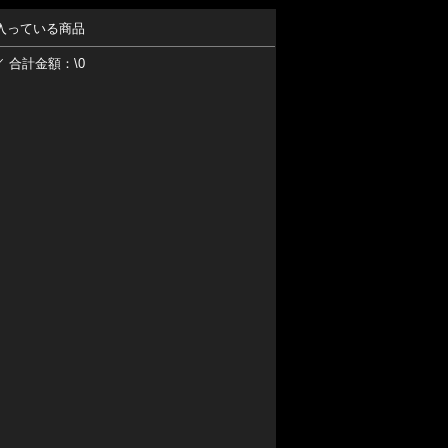
入っている商品
／ 合計金額：\0