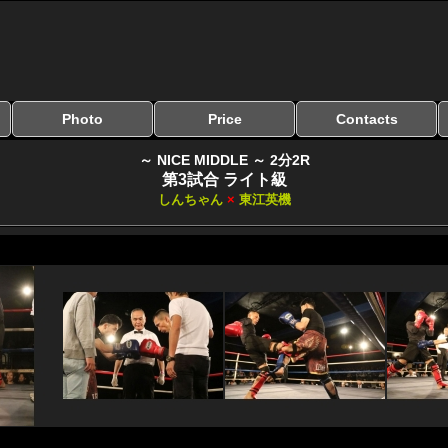
Photo
Price
Contacts
写真のサイズ
お受け取り方法
無料ダウンロード
料金
お支払い方法
お問い合わせ
よくある質問
リンク集
～ NICE MIDDLE ～ 2分2R
第3試合 ライト級
しんちゃん
×
東江英機