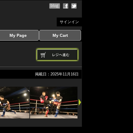
サインイン
My Page
My Cart
サインイン
マイページを見る
写真ダウンロード
注文履歴
登録情報の変更
サインアウト
カートを見る
掲載日：2025年11月16日