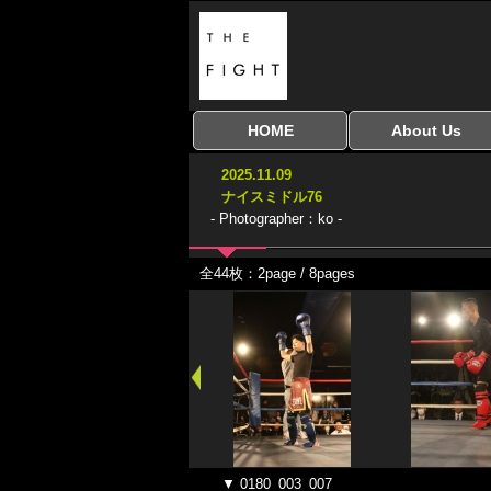
HOME
About Us
全興行を表示
ナイスミドル
アマチュアキック
全日本学生キック
建武館キッズ大会
Bigbang
おやじファイト
当サイトについて
はじめての方へ
2025.11.09
協議会
ナイスミドル76
- Photographer：ko -
全44枚：2page / 8pages
▼ 0180_003_007