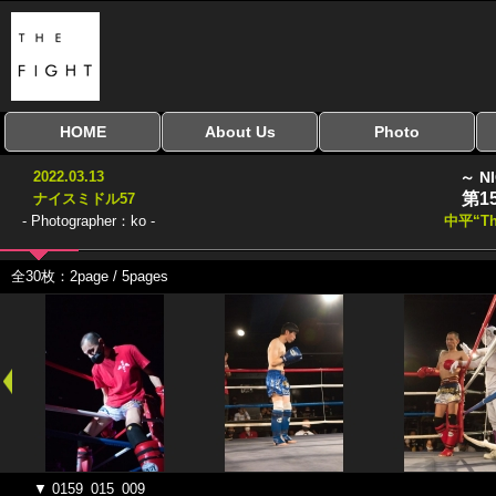
HOME
About Us
Photo
全興行を表示
ナイスミドル
アマチュアキック
全日本学生キック
建武館キッズ大会
Bigbang
おやじファイト
当サイトについて
はじめての方へ
写真のサイズ
お受け取り方法
無料ダウンロード
2022.03.13
～ N
協議会
第1
ナイスミドル57
- Photographer：ko -
中平“Th
全30枚：2page / 5pages
▼ 0159_015_009