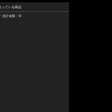
入っている商品
／ 合計金額：\0