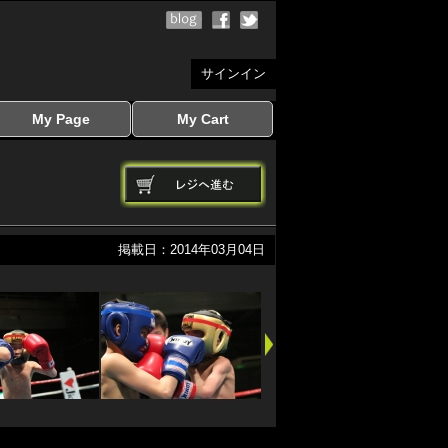
サインイン
My Page
My Cart
サインイン
マイページを見る
写真ダウンロード
注文履歴
登録情報の変更
サインアウト
カートを見る
掲載日：2014年03月04日