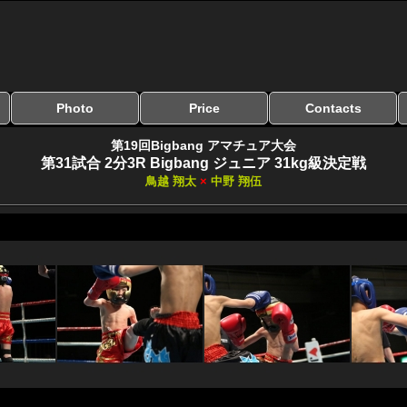
Photo
Price
Contacts
写真のサイズ
お受け取り方法
無料ダウンロード
料金
お支払い方法
お問い合わせ
よくある質問
リンク集
第19回Bigbang アマチュア大会
第31試合 2分3R Bigbang ジュニア 31kg級決定戦
鳥越 翔太
×
中野 翔伍