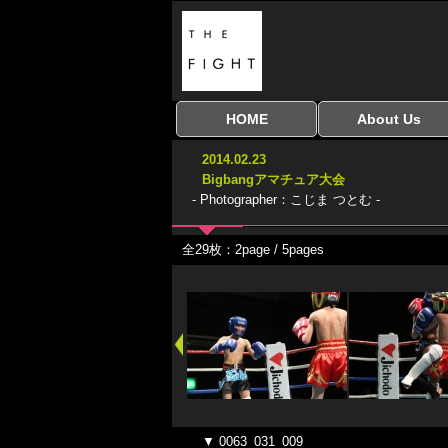
HOME
About Us
全興行を表示
ナイスミドル
アマチュアキック
全日本学生キック
建武館キッズ大会
Bigbang
おやじファイト
当サイトについて
はじめての方へ
2014.02.23
協議会
Bigbangアマチュア大会
- Photographer：こじま つとむ -
全29枚：2page / 5pages
▼ 0063_031_009